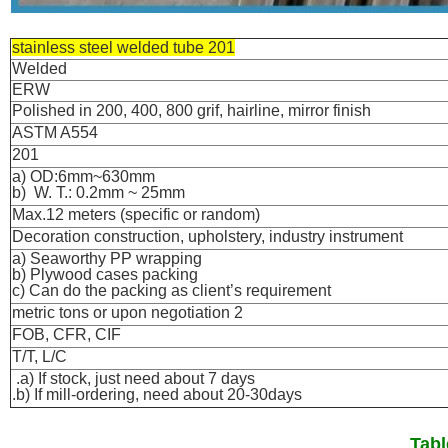
201 stainless steel welded tube
Welded
ERW
Polished in 200, 400, 800 grif, hairline, mirror finish
ASTM A554
201
~630
mm
a) OD:6mm
W. T.: 0.2mm
~
25mm
b)
Max.12 meters (specific or random)
Decoration construction, upholstery, industry instrument
a) Seaworthy PP wrapping
b) Plywood cases packing
c) Can do the packing as client’s requirement
2 metric tons or upon negotiation
FOB, CFR, CIF
T/T, L/C
a) If stock, just need about 7 days.
b) If mill-ordering, need about 20-30days.
Tabl