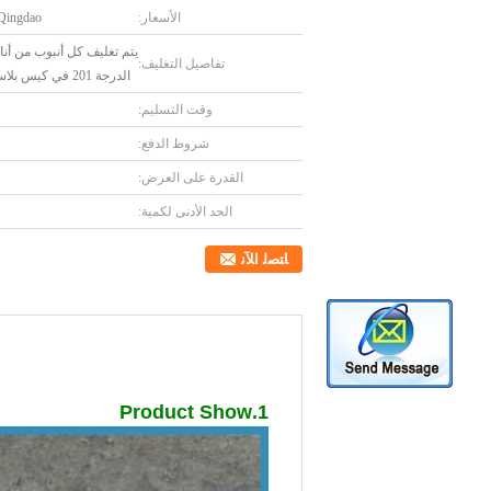
الأسعار:
Qingdao
يتم تغليف كل أنبوب من أناب
تفاصيل التغليف:
الدرجة 201 في كيس بلاستيكي بشكل فردي، ويتم تغل
وقت التسليم:
شروط الدفع:
القدرة على العرض:
الحد الأدنى لكمية:
ﺎﺘﺼﻟ ﺍﻶﻧ
1.Product Show