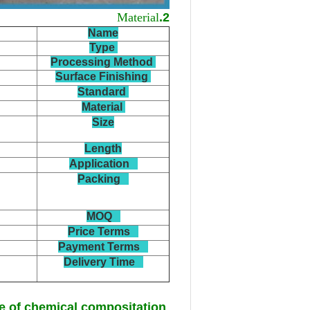
Material
2.
Name
Type
Processing Method
Surface Finishing
Standard
Material
Size
Length
Application
Packing
MOQ
Price Terms
Payment Terms
Delivery Time
e of chemical compositation