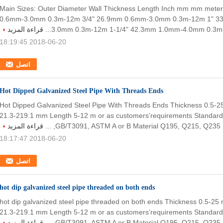
Main Sizes: Outer Diameter Wall Thickness Length Inch mm mm mete
0.6mm-3.0mm 0.3m-12m 3/4" 26.9mm 0.6mm-3.0mm 0.3m-12m 1" 3
3.0mm 0.3m-12m 1-1/4" 42.3mm 1.0mm-4.0mm 0.3m-12
قراءة المزيد
2018-06-20 18:19:45
اتصل
Hot Dipped Galvanized Steel Pipe With Threads Ends
Hot Dipped Galvanized Steel Pipe With Threads Ends Thickness 0.5-
21.3-219.1 mm Length 5-12 m or as customers’requirements Standar
GB/T3091, ASTM A or B Material Q195, Q215, Q235, ...
قراءة المزيد
2018-06-20 18:17:47
اتصل
hot dip galvanized steel pipe threaded on both ends
hot dip galvanized steel pipe threaded on both ends Thickness 0.5-2
21.3-219.1 mm Length 5-12 m or as customers’requirements Standar
GB/T3091, ASTM A or B Material Q195, Q215, Q235, ...
قراءة المزيد