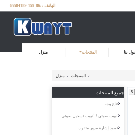
الهاتف ::
86-159-65584189
ول بنا
المنتجات
منزل
المنتجات
منزل
جميع المنتجات
5
قناع وجه
أنبوب صوتي / أنبوب تسجيل صوتي
عمود إشارة مرور مثقوب