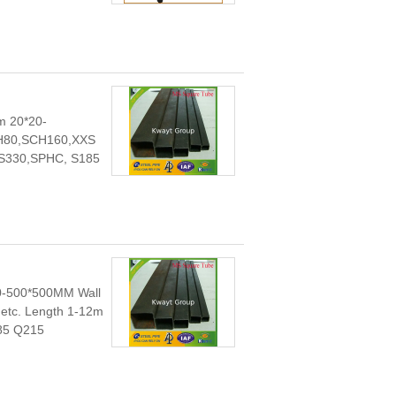
m 20*20-
H80,SCH160,XXS
330,SPHC, S185 ...
0-500*500MM Wall
tc. Length 1-12m
15 → ...