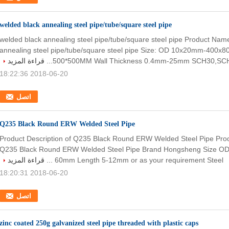
welded black annealing steel pipe/tube/square steel pipe
welded black annealing steel pipe/tube/square steel pipe Product Nam
annealing steel pipe/tube/square steel pipe Size: OD 10x20mm-400x
500*500MM Wall Thickness 0.4mm-25mm SCH30,SCH40
قراءة المزيد
2018-06-20 18:22:36
اتصل
Q235 Black Round ERW Welded Steel Pipe
1.Product Description of Q235 Black Round ERW Welded Steel Pipe Pr
Q235 Black Round ERW Welded Steel Pipe Brand Hongsheng Size O
60mm Length 5-12mm or as your requirement Steel ...
قراءة المزيد
2018-06-20 18:20:31
اتصل
zinc coated 250g galvanized steel pipe threaded with plastic caps