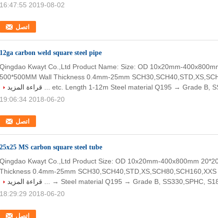
2019-08-02 16:47:55
اتصل
12ga carbon weld square steel pipe
Qingdao Kwayt Co.,Ltd Product Name: Size: OD 10x20mm-400x800m
500*500MM Wall Thickness 0.4mm-25mm SCH30,SCH40,STD,XS,SC
etc. Length 1-12m Steel material Q195 → Grade B, SS
قراءة المزيد
2018-06-20 19:06:34
اتصل
25x25 MS carbon square steel tube
Qingdao Kwayt Co.,Ltd Product Size: OD 10x20mm-400x800mm 20*2
Thickness 0.4mm-25mm SCH30,SCH40,STD,XS,SCH80,SCH160,XXS e
Steel material Q195 → Grade B, SS330,SPHC, S185 Q2
قراءة المزيد
2018-06-20 18:29:29
اتصل