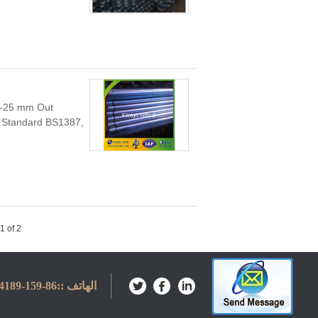
5-25 mm Out
s Standard BS1387,
1 of 2
الهاتف ::
86-159-65584189