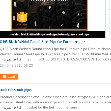
welded black annealing steel pipe/tube/square steel pipe
Q195 Black Welded Round Steel Pipe for Furniture pipe
12ga carbon weld square steel pipe
25x25 MS carbon square steel tube
sonic tube,sonic pipes
Q195 Black Welded Round Steel Pipe for Furniture pipe
Q195 Black Welded Round Steel Pipe for Furniture pipe Product Name
Welded Round Steel Pipe for Furniture pipe Size: OD 12-100mm Wall
25mm SCH30,SCH40,STD,XS,SCH80,SCH160,XXS etc. 
قراءة المزيد
2018-06-20 18:40:47
اتصل
sonic tube,sonic pipes
Product DescriptionKWAYT Sonic tubes are Push-fit type CSL tubes are
annealed steel tube, with an enlarge end in a bell mouth shape .Specia
gasket for the bell mouth ensure ...
قراءة المزيد