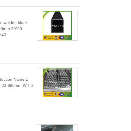
e: welded black
800mm 20*20-
...
oduction Name
D 30-660mm W.T 2-