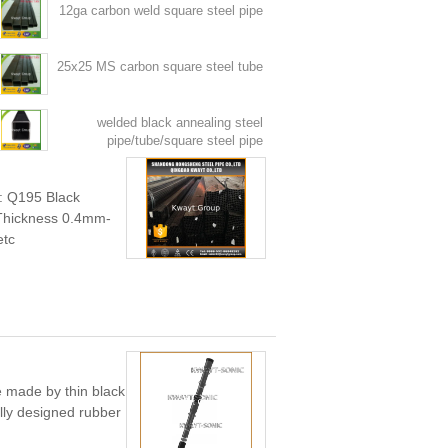
12ga carbon weld square steel pipe
25x25 MS carbon square steel tube
welded black annealing steel
pipe/tube/square steel pipe
: Q195 Black
 Thickness 0.4mm-
...
 made by thin black
lly designed rubber