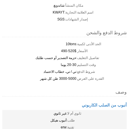
مكان المنشأ:
شاندونغ
اسم العلامة التجارية:
KWAYT
إصدار الشهادات:
SGS
شروط الدفع والشحن
الحد الأدنى لكمية:
10tons
الأسعار:
490-520$
تفاصيل التغليف:
حزمة التصدير أو حسب طلبك
وقت التسليم:
20-30 يوما
شروط الدفع:
تي / تي، خطاب الاعتماد
القدرة على العرض:
3000-5000 طن كل شهر
وصف
أنبوب من الصلب الكاربوني
ثانوي أم لا:
غير ثانوي
طلب:
أنبوب هيكل
تقنية:
erw