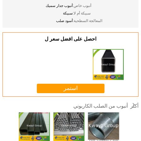
أنبوب خاص:
أنبوب جدار سميك
سبيكة أم لا:
سبيكة
المعالجة السطحية:
أسود صلب
احصل على افضل سعر ل
استمر
أنبوب من الصلب الكاربوني
أكثر
25x25 MS carbon
Q235 Black
zinc coated 250g
Q195 B