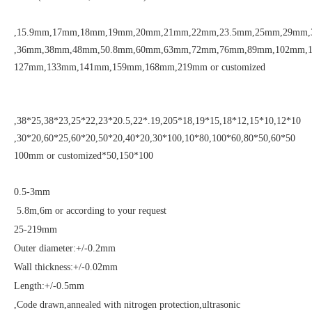
15.9mm,17mm,18mm,19mm,20mm,21mm,22mm,23.5mm,25mm,29mm,3
36mm,38mm,48mm,50.8mm,60mm,63mm,72mm,76mm,89mm,102mm,1
127mm,133mm,141mm,159mm,168mm,219mm or customized
10*10,12*12,15*15,18*18,19*19,205.*20.5,22*22,23*23,25*25,38*38,
50*50,60*60,80*80,100*100,10*20,30*20,40*20,50*25,60*20,60*30,
100*50,150*100mm or customized
0.5-3mm
5.8m,6m or according to your request
25-219mm
Outer diameter:+/-0.2mm
Wall thickness:+/-0.02mm
Length:+/-0.5mm
Code drawn,annealed with nitrogen protection,ultrasonic,