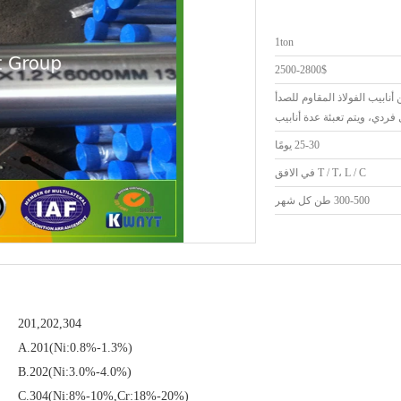
1ton
2500-2800$
أنابيب الفولاذ المقاوم للصدأ
دي، ويتم تعبئة عدة أنابيب
25-30 يومًا
T / T، L / C في الافق
300-500 طن كل شهر
201,202,304
A.201(Ni:0.8%-1.3%)
B.202(Ni:3.0%-4.0%)
C.304(Ni:8%-10%,Cr:18%-20%)