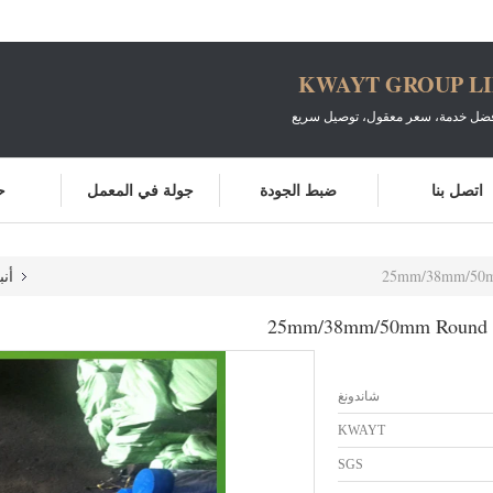
KWAYT GROUP L
أفضل خدمة، سعر معقول، توصيل سريع
اتصل بنا
ضبط الجودة
جولة في المعمل
ح
25mm/38mm/50mm R
أنب
25mm/38mm/50mm Round stain
شاندونغ
KWAYT
SGS