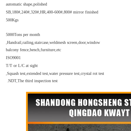
automatic shape,polished
SB,180#,240#,320#,HR,400-600#,800# mirror finished
500Kgs
5000Tons per month
Handrail,railing,staircase,weldmesh screen,door,window,
balcony fence,bench,furniture,etc
ISO9001
T/T or L/C at sight
Squash test,extended test,water pressure test,crystal rot test,
NDT,The third inspection test.