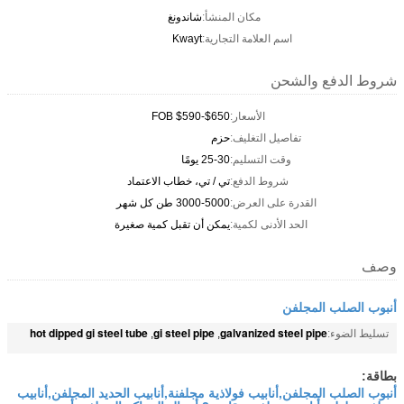
مكان المنشأ:
شاندونغ
اسم العلامة التجارية:
Kwayt
شروط الدفع والشحن
الأسعار:
FOB $590-$650
تفاصيل التغليف:
حزم
وقت التسليم:
25-30 يومًا
شروط الدفع:
تي / تي، خطاب الاعتماد
القدرة على العرض:
3000-5000 طن كل شهر
الحد الأدنى لكمية:
يمكن أن تقبل كمية صغيرة
وصف
أنبوب الصلب المجلفن
hot dipped gi steel tube
gi steel pipe
galvanized steel pipe
تسليط الضوء:
,
,
بطاقة:
أنبوب الصلب المجلفن,أنابيب فولاذية مجلفنة,أنابيب الحديد المجلفن,أنابيب