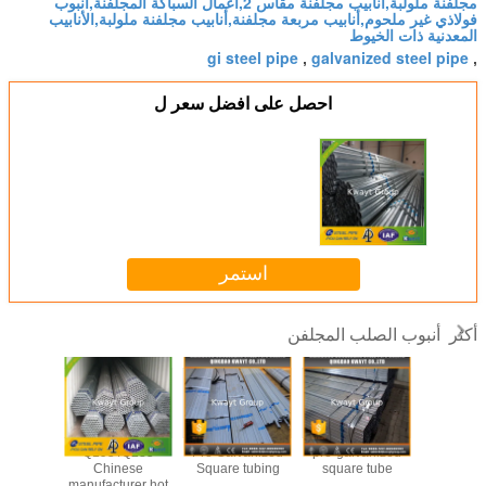
مجلفنة ملولبة,أنابيب مجلفنة مقاس 2,أعمال السباكة المجلفنة,أنبوب
فولاذي غير ملحوم,أنابيب مربعة مجلفنة,أنابيب مجلفنة ملولبة,الأنابيب
المعدنية ذات الخيوط
gi steel pipe
galvanized steel pipe
,
,
احصل على افضل سعر ل
استمر
أنبوب الصلب المجلفن
أكثر
-Q235
Q195 /Q235
Pre Galvanized
pre-galvanized
S235JR
nese
Chinese
Square tubing
square tube
dipp
urer pre
manufacturer hot
galvanize