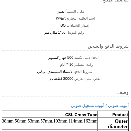
مكان المنشأ:
الصين
اسم العلامة التجارية:
Kwayt
إصدار الشهادات:
ISO
رقم الموديل:
50*1 مللي متر
شروط الدفع والشحن
الحد الأدنى لكمية:
500 جهاز كمبيوتر
وقت التسليم:
7-10 أيام
شروط الدفع:
الاعتماد المستندي، تي/تي
القدرة على العرض:
30000 قطعة / م
وصف
أنبوب صوتي / أنبوب تسجيل صوتي
CSL Cross Tube
Product
Outer
38mm,50mm,53mm,57mm,103mm,114mm,163mm
diameter