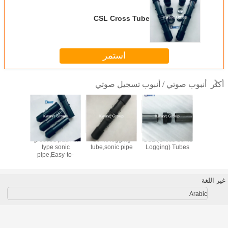
CSL Cross Tube
استمر
أنبوب صوتي / أنبوب تسجيل صوتي
أكثر
be cross
grooved push fit
Sonic logging
CSL (Cross Sonic
50mm Sonic
ipe CSL
type sonic
tube,sonic pipe
Logging) Tubes
Tubes fo
 for
pipe,Easy-to-
testi
ation
install sonic tube
uction
system for CSL
غير اللغة
Arabic