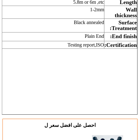
Length
5.8m or 6m ,etc
Wall
1-2mm
thickness
Surface
Black annealed
Treatment:
End finish:
Plain End
Certification:
Testing report,ISO
احصل على افضل سعر ل