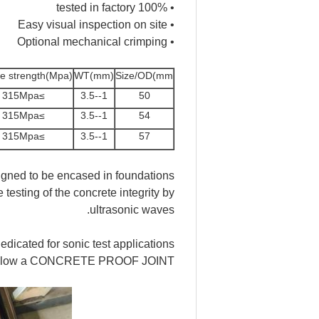
• 100% tested in factory
• Easy visual inspection on site
• Optional mechanical crimping
le strength(Mpa)
WT(mm)
Size/OD(mm
≥315Mpa
1--3.5
50
≥315Mpa
1--3.5
54
≥315Mpa
1--3.5
57
esigned to be encased in foundations
 testing of the concrete integrity by
ultrasonic waves.
icated for sonic test applications.
 to allow a CONCRETE PROOF JOINT.