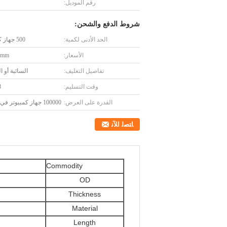
رقم الموديل:
شروط الدفع والشحن:
الحد الأدنى لكمية:
500 جهاز كمبيوتر
الأسعار:
.5mm
تفاصيل التغليف:
السائبة أو ا
وقت التسليم:
8
القدرة على العرض:
100000 جهاز كمبيوتر في الشهر
ﺎﺘﺼﻟ ﺍﻶﻧ
Commodity
OD
Thickness
Material
Length