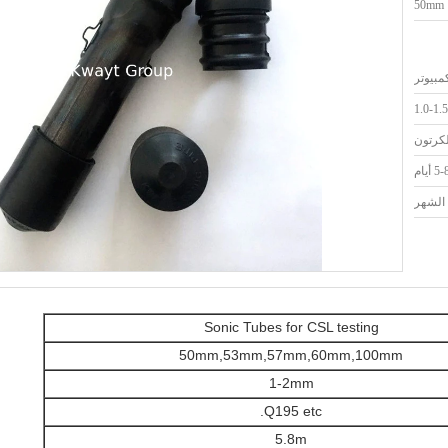
50mm
1.0-1
لكرتون
5- أيام
Sonic Tubes for CSL testing
50mm,53mm,57mm,60mm,100mm
1-2mm
Q195 etc.
5.8m