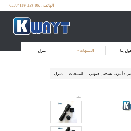
الهاتف ::
86-159-65584189
ول بنا
المنتجات
منزل
ي / أنبوب تسجيل صوتي
المنتجات
منزل