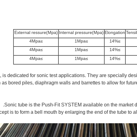
External ressure(Mpa)
Internal pressure(Mpa)
Elongation
Tensi
≥4Mpa
≥1Mpa
≥14%
≥4Mpa
≥1Mpa
≥14%
≥4Mpa
≥1Mpa
≥14%
, is dedicated for sonic test applications. They are specially d
 as bored piles, diaphragm walls and barrettes to allow for future
Sonic tube is the Push-Fit SYSTEM available on the market ded
ept is to form a bell mouth by enlarging the end of the tube