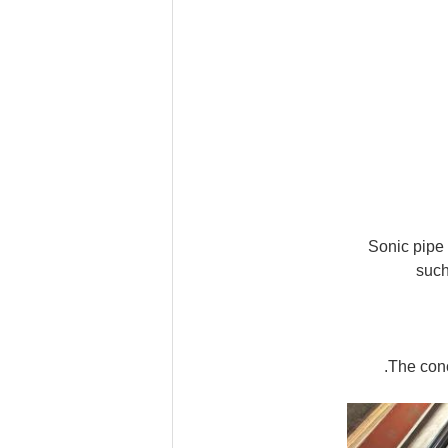
Sonic pipe 
such
The conc