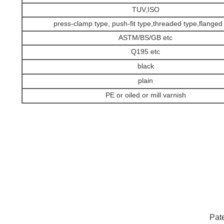
TUV,ISO
press-clamp type, push-fit type,threaded type,flanged
ASTM/BS/GB etc
Q195 etc
black
plain
PE or oiled or mill varnish