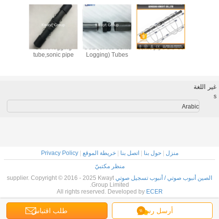
be cross
Sonic logging
CSL (Cross Sonic
50*1.5 sonic pipe
50mm Sonic
ipe CSL
tube,sonic pipe
Logging) Tubes
Tubes fo
 for
testi
ation
uction
غير اللغة
s
Arabic
منزل
|
حول بنا
|
اتصل بنا
|
خريطة الموقع
|
Privacy Policy
منظر مكتبيّ
الصين أنبوب صوتي / أنبوب تسجيل صوتي
supplier. Copyright © 2016 - 2025 Kwayt
Group Limited.
All rights reserved. Developed by
ECER
أرسل رسالة
طلب اقتباس