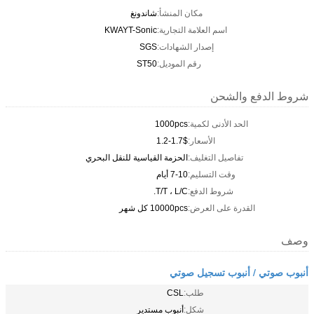
مكان المنشأ:
شاندونغ
اسم العلامة التجارية:
KWAYT-Sonic
إصدار الشهادات:
SGS
رقم الموديل:
ST50
شروط الدفع والشحن
الحد الأدنى لكمية:
1000pcs
الأسعار:
1.2-1.7$
تفاصيل التغليف:
الحزمة القياسية للنقل البحري
وقت التسليم:
7-10 أيام
شروط الدفع:
T/T ، L/C.
القدرة على العرض:
10000pcs كل شهر
وصف
أنبوب صوتي / أنبوب تسجيل صوتي
طلب:
CSL
شكل:
أنبوب مستدير